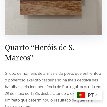
Quarto “Heróis de S.
Marcos”
Grupo de homens de armas e do povo, que enfrentou
o poderoso exército castelhano na mais decisiva das
batalhas pela independência de Portugal, ocorrida em
29 de maio de 1385, desbaratando o exército inimigo,
PT
um feito que determinou o resultado da guerra a
favor do reino.